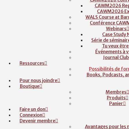
CAWM2026 Regi
CAWM2026 Exh
WALS Course at Barr
Conférence CAW
Webinars
Case Study 
Série de séminair
Tu veux être 
Événements à v
Journal Clu
Ressources
Possibilités de fo
Books, Podcasts, 
Pour nous joindre
Boutique
Membres
Produits
Panier
Faire un don
Connexion
Devenir membre
Avantages pour les