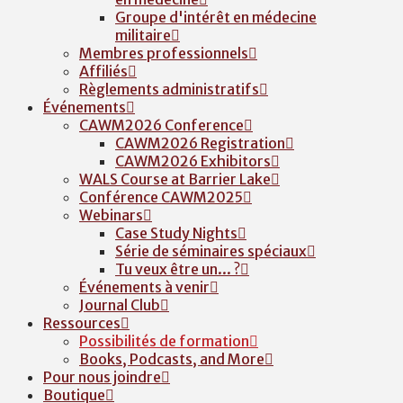
Groupe d'intérêt en médecine
militaire
Membres professionnels
Affiliés
Règlements administratifs
Événements
CAWM2026 Conference
CAWM2026 Registration
CAWM2026 Exhibitors
WALS Course at Barrier Lake
Conférence CAWM2025
Webinars
Case Study Nights
Série de séminaires spéciaux
Tu veux être un... ?
Événements à venir
Journal Club
Ressources
Possibilités de formation
Books, Podcasts, and More
Pour nous joindre
Boutique