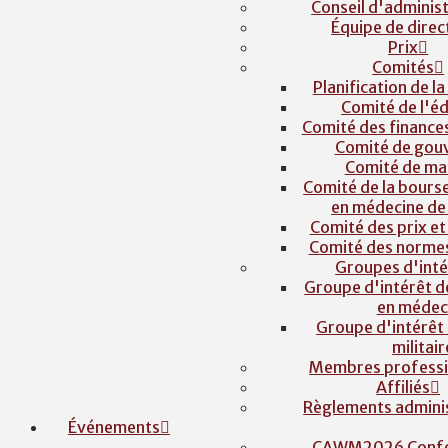
Conseil d'adminis
Équipe de direc
Prix
Comités
Planification de l
Comité de l'é
Comité des finances
Comité de gou
Comité de ma
Comité de la bours
en médecine de 
Comité des prix et
Comité des normes
Groupes d'inté
Groupe d'intérêt 
en médec
Groupe d'intérêt
militair
Membres professi
Affiliés
Règlements adminis
Événements
CAWM2026 Confe